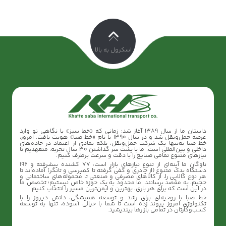
اسکرول به بالا
داستان ما از سال ۱۳۸۹ آغاز شد؛ زمانی که «خط سبز» با نگاهی نو وارد
عرصه حمل‌ونقل شد و در سال ۱۳۹۰ با نام «خط صبا» هویت یافت. امروز،
خط صبا نه‌تنها یک شرکت حمل‌ونقل، بلکه نمادی از اعتماد در جاده‌های
داخلی و بین‌المللی است. ما با پشت سر گذاشتن 30 سال تجربه، متعهدیم تا
نیازهای متنوع تمامی صنایع را با دقت و سرعت برطرف کنیم.
ناوگان ما آینه‌ای از تنوع نیازهای بازار است: ۷۷ کشنده پیشرفته و ۱۹۶
دستگاه یدک متنوع (از چادری و کفی گرفته تا کمپرسی و تانکر) آماده‌اند تا
هر نوع کالایی را، از کالاهای مصرفی و صنعتی تا محموله‌های ساختمانی و
حجیم، به مقصد برسانند. ما محدود به یک حوزه خاص نیستیم؛ تخصص ما
در این است که برای هر باری، بهترین و ایمن‌ترین مسیر را انتخاب کنیم.
خط صبا با روحیه‌ای برای رشد و توسعه همیشگی، دانش دیروز را با
تکنولوژی امروز پیوند زده است تا شما با خیالی آسوده، تنها به توسعه
کسب‌وکارتان در تمامی بازارها بیندیشید.