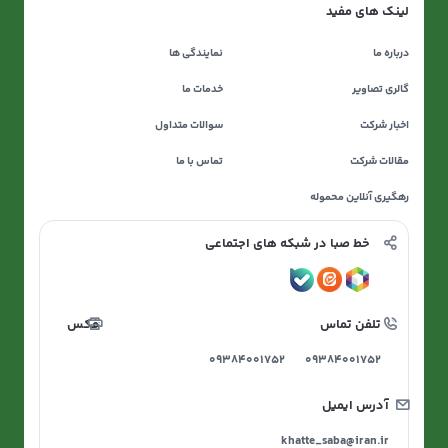
لینک های مفید
درباره ما
نمایندگی ها
گالری تصاویر
خدمات ما
اخبار شرکت
سوالات متداول
مقالات شرکت
تماس با ما
رهگیری آنلاین محموله
خط صبا در شبکه های اجتماعی
تلفن تماس
فکس
09384001752
09384001752
آدرس ایمیل
khatte_saba@iran.ir